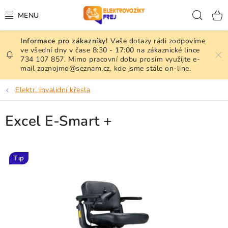
Přejít
Hled
na
obsah
Vaše dotazy rádi zodpovíme
NAŠE SLUŽBY
ve všední dny v čase 8:30 - 17:00 na zákaznické lince
734 107 857. Mimo pracovní dobu prosím využijte e-
mail zpznojmo@seznam.cz, kde jsme stále on-line.
ELEKTRICKÉ SKÚTRY A VOZÍKY
Elektr. invalidní křesla
ELEKTR. INVALIDNÍ KŘESLA
Excel E-Smart +
NÁKLADNÍ TŘÍKOLKY ADVENTO
ZÁNOVNÍ A PŘEDVÁDĚCÍ STROJE
Tip
PŘÍDAVNÉ POHONY
BATERIE, NABÍJEČKY A PŘÍSLUŠENSTVÍ