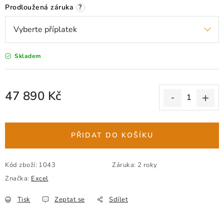
Prodloužená záruka
?
Skladem
47 890 Kč
Měrná cena:
PŘIDAT DO KOŠÍKU
Kód zboží:
1043
Záruka
:
2 roky
Značka:
Excel
Tisk
Zeptat se
Sdílet