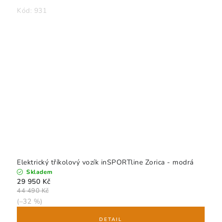
Kód:
931
Elektrický tříkolový vozík inSPORTline Zorica - modrá
Skladem
29 950 Kč
44 490 Kč
(–32 %)