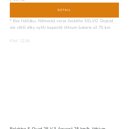
* Bez řidičáku. Německá verze českého SELVO. Dojezd
ale větší díky vyšší kapacitě lithium baterie až 75 km.
Kód:
1216
Rolektro E-Quad 25 V.3, červená 25 km/h, lithium