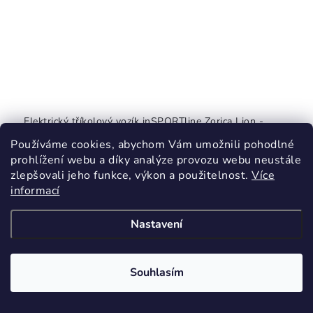
Elektrický tříkolový vozík inSPORTline Zorica Lion -
červená
Používáme cookies, abychom Vám umožnili pohodlné
Momentálně nedostupné
prohlížení webu a díky analýze provozu webu neustále
33 550 Kč
zlepšovali jeho funkce, výkon a použitelnost.
Více
48 990 Kč
informací
(–31 %)
Nastavení
Šikovný tříkolový elektrický skútr bez nutnosti ŘP.
Model s odnímatelnou Li-ion baterií! Digitální displej, 3
Souhlasím
rychlostní režimy, bezpečnostní alarm, prostorné a
pohodlné sedadlo...