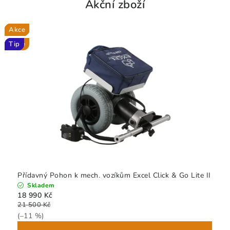
Akční zboží
Akce
Akce
Akce
Akce
Akce
Akce
Akce
Akce
Akce
Akce
Akce
Akce
Akce
Akce
Akce
Akce
Akce
Akce
Akce
Akce
Akce
Akce
Akce
Tip
Akce
Tip
Tip
Tip
Tip
Přídavný Pohon k mech. vozíkům Excel Click & Go Lite II
Skladem
18 990 Kč
21 500 Kč
(–11 %)