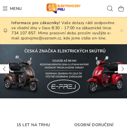
Přejít
Hled
na
obsah
Vaše dotazy rádi zodpovíme
NAŠE SLUŽBY
ve všední dny v čase 8:30 - 17:00 na zákaznické lince
734 107 857. Mimo pracovní dobu prosím využijte e-
mail zpznojmo@seznam.cz, kde jsme stále on-line.
ELEKTRICKÉ SKÚTRY A VOZÍKY
ELEKTR. INVALIDNÍ KŘESLA
Předchozí
Ná
NÁKLADNÍ TŘÍKOLKY ADVENTO
ZÁNOVNÍ A PŘEDVÁDĚCÍ STROJE
PŘÍDAVNÉ POHONY
BATERIE, NABÍJEČKY A PŘÍSLUŠENSTVÍ
15 LET NA TRHU
OSOBNÍ DORUČENÍ