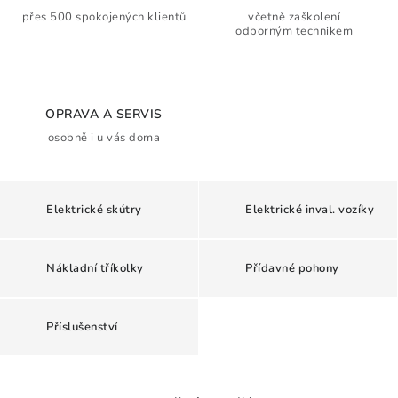
Kontakty
Jak nakupovat
Obchodní podmínky
přes 500 spokojených klientů
včetně zaškolení
odborným technikem
Podmínky ochrany osobních údajů
Moje objednávka
OPRAVA A SERVIS
osobně i u vás doma
Elektrické skútry
Elektrické inval. vozíky
Nákladní tříkolky
Přídavné pohony
Příslušenství