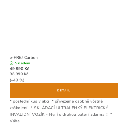
e-FREJ Carbon
Skladem
49 990 Kč
98 990 Kč
(–49 %)
* poslední kus v akci * přivezeme osobně včetně
zaškolení. * SKLÁDACÍ ULTRALEHKÝ ELEKTRICKÝ
INVALIDNÍ VOZÍK - Nyní s druhou baterií zdarma !! *
Váha...