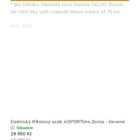
* Bez řidičáku. Německá verze českého SELVO. Dojezd
ale větší díky vyšší kapacitě lithium baterie až 75 km.
Kód:
1215
Elektrický tříkolový vozík inSPORTline Zorica - červená
Skladem
29 950 Kč
44 490 Kč