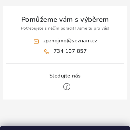
Pomůžeme vám s výběrem
Potřebujete s něčím poradit? Jsme tu pro vás!
zpznojmo
@
seznam.cz
734 107 857
Z
á
p
a