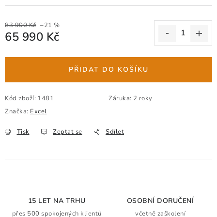
83 900 Kč
–21 %
65 990 Kč
Měrná cena:
PŘIDAT DO KOŠÍKU
Kód zboží:
1481
Záruka
:
2 roky
Značka:
Excel
Tisk
Zeptat se
Sdílet
15 LET NA TRHU
OSOBNÍ DORUČENÍ
přes 500 spokojených klientů
včetně zaškolení