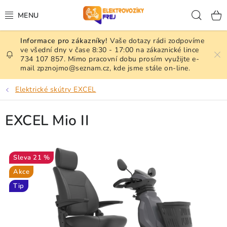
Přejít
Hled
na
obsah
Vaše dotazy rádi zodpovíme
NAŠE SLUŽBY
ve všední dny v čase 8:30 - 17:00 na zákaznické lince
734 107 857. Mimo pracovní dobu prosím využijte e-
mail zpznojmo@seznam.cz, kde jsme stále on-line.
ELEKTRICKÉ SKÚTRY A VOZÍKY
Elektrické skútry EXCEL
ELEKTR. INVALIDNÍ KŘESLA
EXCEL Mio II
NÁKLADNÍ TŘÍKOLKY ADVENTO
ZÁNOVNÍ A PŘEDVÁDĚCÍ STROJE
21 %
Akce
PŘÍDAVNÉ POHONY
Tip
BATERIE, NABÍJEČKY A PŘÍSLUŠENSTVÍ