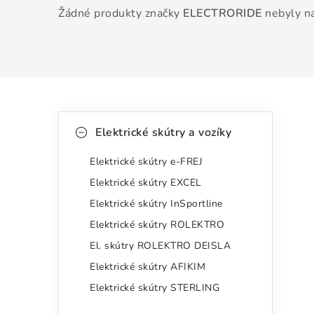
Žádné produkty značky
ELECTRORIDE
nebyly na
P
K
Přeskočit
Elektrické skútry a vozíky
kategorie
a
o
Elektrické skútry e-FREJ
t
s
Elektrické skútry EXCEL
e
t
Elektrické skútry InSportline
g
r
Elektrické skútry ROLEKTRO
o
El. skútry ROLEKTRO DEISLA
a
r
Elektrické skútry AFIKIM
n
i
Elektrické skútry STERLING
e
n