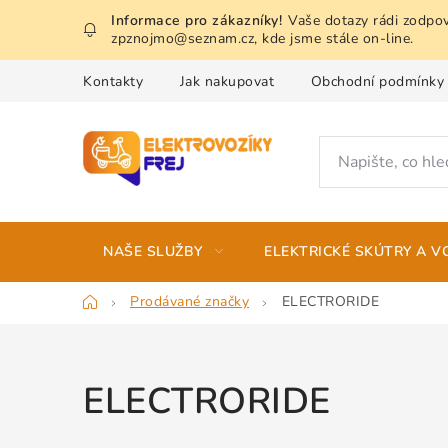
Přejít
Vaše dotazy rádi zodpov
na
zpznojmo@seznam.cz, kde jsme stále on-line.
obsah
Kontakty
Jak nakupovat
Obchodní podmínky
NAŠE SLUŽBY
ELEKTRICKÉ SKÚTRY A V
Domů
Prodávané značky
ELECTRORIDE
ELECTRORIDE