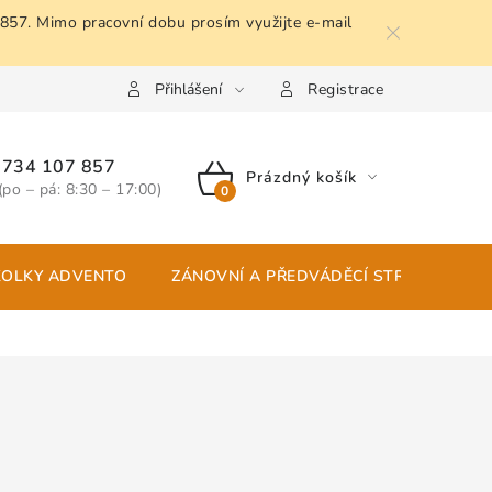
 857. Mimo pracovní dobu prosím využijte e-mail
Přihlášení
Registrace
734 107 857
Prázdný košík
(po – pá: 8:30 – 17:00)
NÁKUPNÍ
KOŠÍK
KOLKY ADVENTO
ZÁNOVNÍ A PŘEDVÁDĚCÍ STROJE
P