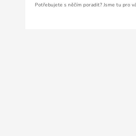
Potřebujete s něčím poradit? Jsme tu pro v
Z
á
p
a
t
í