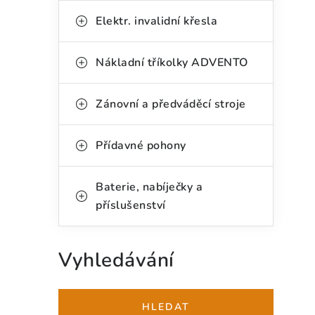
í
Elektr. invalidní křesla
p
Nákladní tříkolky ADVENTO
a
n
Zánovní a předváděcí stroje
e
Přídavné pohony
l
Baterie, nabíječky a
příslušenství
Vyhledávání
HLEDAT